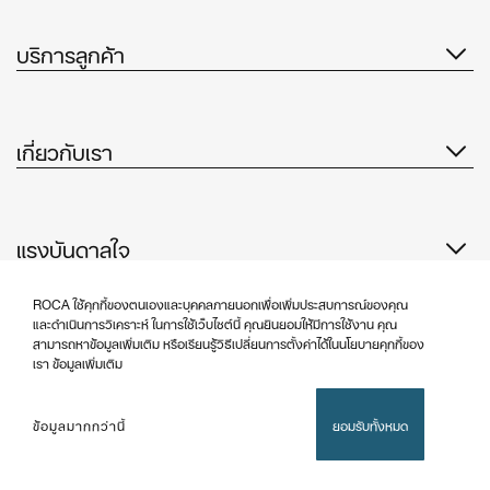
บริการลูกค้า
เกี่ยวกับเรา
แรงบันดาลใจ
ติดตามเรา
ROCA ใช้คุกกี้ของตนเองและบุคคลภายนอกเพื่อเพิ่มประสบการณ์ของคุณ
และดำเนินการวิเคราะห์ ในการใช้เว็บไซต์นี้ คุณยินยอมให้มีการใช้งาน คุณ
สามารถหาข้อมูลเพิ่มเติม หรือเรียนรู้วิธีเปลี่ยนการตั้งค่าได้ในนโยบายคุกกี้ของ
เรา ข้อมูลเพิ่มเติม
นโยบายคุ้มครองข้อมูลส่วนบุคคล
ประกาศทางกฎหมาย
ข้อมูลมากกว่านี้
ยอมรับทั้งหมด
นโยบายคุกกี้
©Copyright 2026 - Roca Sanitario S.A.U.