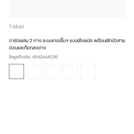
T-Multi
วาล์วผสม 2 ทาง ระบบเทอร์โมฯ แบบฝังผนัง พร้อมฝักบัวสาย
อ่อนและก๊อกลงอ่าง
ข้อมูลอ้างอิง:
A5A244AC00
ดูข้อมูลเพิ่มเติม