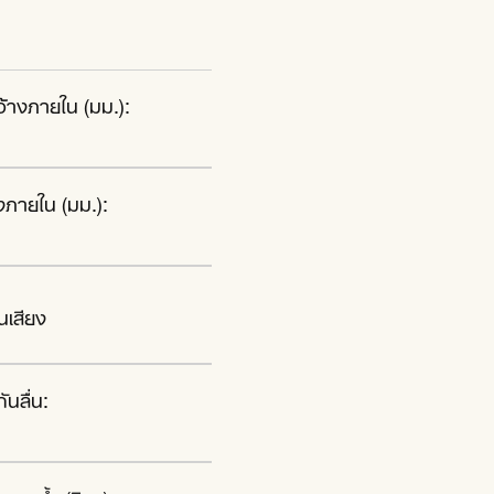
้างภายใน (มม.):
งภายใน (มม.):
นเสียง
ันลื่น: