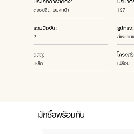
ประเภทการติดตั้ง:
ปริมาตร
ดรอปอิน, แผงหน้า
197
รวมมือจับ:
รูปทรง:
2
สี่เหลี่ย
วัสดุ:
โครงสร้
เหล็ก
เปลือย
มักซื้อพร้อมกัน