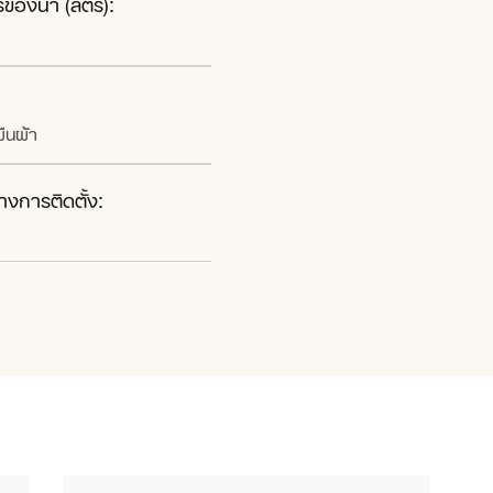
ของน้ำ (ลิตร):
มผืนผ้า
างการติดตั้ง: