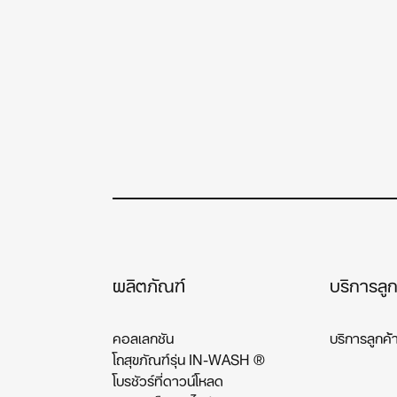
ผลิตภัณฑ์
บริการลูก
คอลเลกชัน
บริการลูกค้
โถสุขภัณฑ์รุ่น IN-WASH ®
โบรชัวร์ที่ดาวน์โหลด