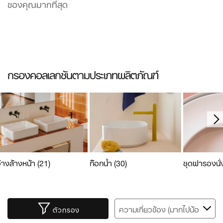
ของคุณมากที่สุด
กรองคอลเลกชันตามประเภทผลิตภัณฑ์
่างล้างหน้า
(21)
ก๊อกน้ำ
(30)
ชุดฝารองนั
ตัวกรอง