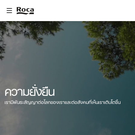
ความยั่งยืน
เรามีพันธะสัญญาต่อโลกของเราและต่อสังคมที่เห็นเราเติบโตขึ้น