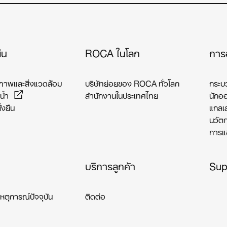
ืน
ROCA ในโลก
การ
าพและสิ่งแวดล้อม
บริษัทย่อยของ ROCA ทั่วโลก
กระบ
น้ำ
สำนักงานในประเทศไทย
นักอ
ั่งยืน
แกลเ
นวัต
การแข
บริการลูกค้า
Sup
หตุการณ์ปัจจุบัน
ติดต่อ