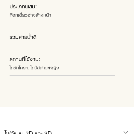
ประเภทผสม:
ก๊อกเดี่ยวอ่างล้างหน้า
รวมสายน้ำดี
สถานที่ใช้งาน:
โถชักโครก, โถปัสสาวะหญิง
ไฟล์แบบ 2D และ 3D