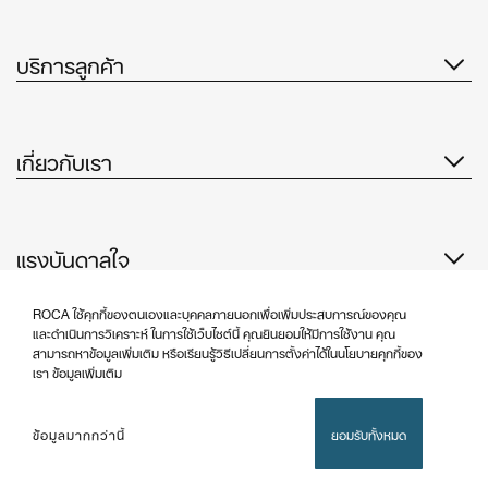
บริการลูกค้า
เกี่ยวกับเรา
แรงบันดาลใจ
ติดตามเรา
ROCA ใช้คุกกี้ของตนเองและบุคคลภายนอกเพื่อเพิ่มประสบการณ์ของคุณ
และดำเนินการวิเคราะห์ ในการใช้เว็บไซต์นี้ คุณยินยอมให้มีการใช้งาน คุณ
สามารถหาข้อมูลเพิ่มเติม หรือเรียนรู้วิธีเปลี่ยนการตั้งค่าได้ในนโยบายคุกกี้ของ
เรา ข้อมูลเพิ่มเติม
นโยบายคุ้มครองข้อมูลส่วนบุคคล
ประกาศทางกฎหมาย
ข้อมูลมากกว่านี้
ยอมรับทั้งหมด
นโยบายคุกกี้
©Copyright 2026 - Roca Sanitario S.A.U.